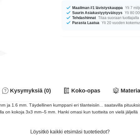
Maailman #1 lävistyskauppa
Yli 7 mil
Suurin Asiakastyytyväisyys
Yli 80 00
Tehdashinnat
Tilaa suoraan tuottajalta
Parasta Laatua
Yli 20 vuoden kokemu
Kysymyksiä (0)
Koko-opas
Materia
mm ja 1.6 mm. Täydellinen kumppani eri tilanteisiin... saatavilla pituu
olla on kokoja 3x3 mm–5 mm. Hanki omasi kun tuotteita on vielä jäljellä
Löysitkö kaikki etsimäsi tuotetiedot?