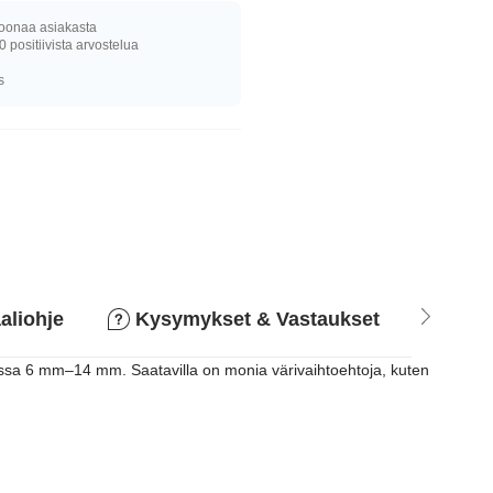
joonaa asiakasta
0 positiivista arvostelua
s
aliohje
Kysymykset & Vastaukset
Pala
ksissa 6 mm–14 mm. Saatavilla on monia värivaihtoehtoja, kuten