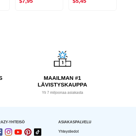
$7,95
$5,45
$2,
S
MAAILMAN #1
LÄVISTYSKAUPPA
a
Yli 7 miljoonaa asiakasta
AZY-YHTEISÖ
ASIAKASPALVELU
Yhteystiedot