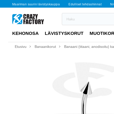
Maailman suurin lävistyskauppa
Edulliset tehdashinnat
Nr
KEHONOSA
LÄVISTYSKORUT
MUOTIKO
Etusivu
Banaanikorut
Banaani (titaani, anodisoitu) ka