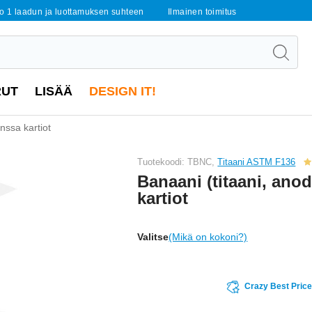
o 1 laadun ja luottamuksen suhteen
Ilmainen toimitus
RUT
LISÄÄ
DESIGN IT!
nssa kartiot
Tuotekoodi: TBNC,
Titaani ASTM F136
Banaani (titaani, ano
kartiot
Valitse
(Mikä on kokoni?)
Crazy Best Pric