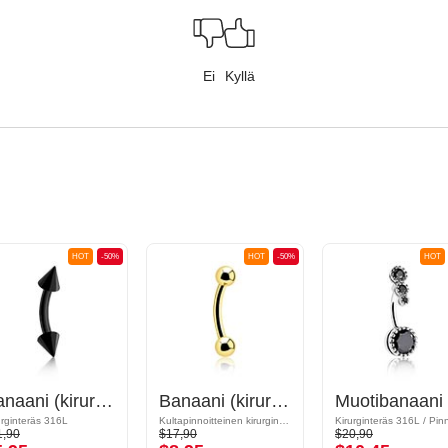
Ei
Kyllä
HOT
-50%
HOT
-50%
HOT
Banaani (kirurginen teräs, musta, kiiltävä pinta) kanssa kartiot
Banaani (kirurginen teräs, kulta, kiiltävä pinta)
urginteräs 316L
Kultapinnoitteinen kirurginteräs 316L
1,90
$17,90
$20,90