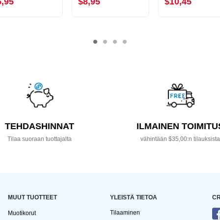
5,95
$8,95
$10,45
TEHDASHINNAT
ILMAINEN TOIMITU
Tilaa suoraan tuottajalta
vähintään $35,00:n tilauksist
MUUT TUOTTEET
YLEISTÄ TIETOA
CR
Tilaaminen
Muotikorut