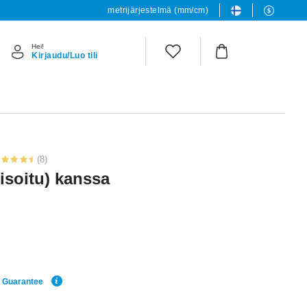
metrijärjestelmä (mm/cm)
Hei!
Kirjaudu/Luo tili
(8)
disoitu) kanssa
e Guarantee