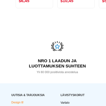
$6,45
$10,45
$
NRO 1 LAADUN JA
LUOTTAMUKSEN SUHTEEN
Yli 80 000 positiivista arvostelua
UUTISIA & TARJOUKSIA
LÄVISTYSKORUT
Design It!
Vartalo