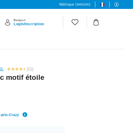
Métrique (mm/cm)
Bonjour!
Login/Inscription
16L
(11)
c motif étoile
r-prix-Crazy