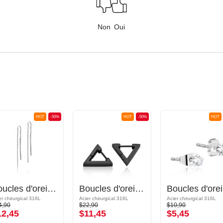
Non
Oui
HOT
-50%
HOT
-50%
HOT
Boucles d'oreilles avec collier
Boucles d'oreilles Huggie
Bo
er chirurgical 316L
Acier chirurgical 316L
Acier chirurgical 316L
4,90
$22,90
$10,90
12,45
$11,45
$5,45