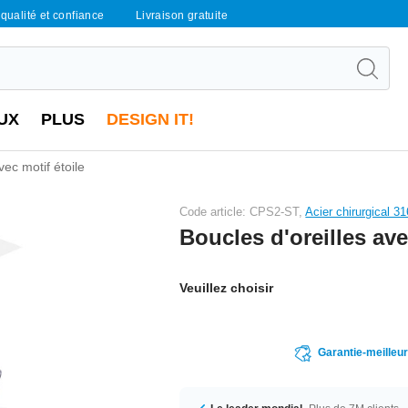
qualité et confiance
Livraison gratuite
UX
PLUS
DESIGN IT!
vec motif étoile
Code article: CPS2-ST,
Acier chirurgical 3
Boucles d'oreilles ave
Veuillez choisir
Garantie-meilleu