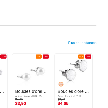
Plus de tendances
-50%
HOT
-50%
HOT
-50%
ucles d'oreilles avec pierres en cristal
Boucles d'oreilles
Boucles d'oreilles avec design paillettes
Acier chirurgical 316L/Acrylique
Acier chirurgical 316L
Acier c
$7,79
$9,29
$9,09
$3,90
$4,65
$4,