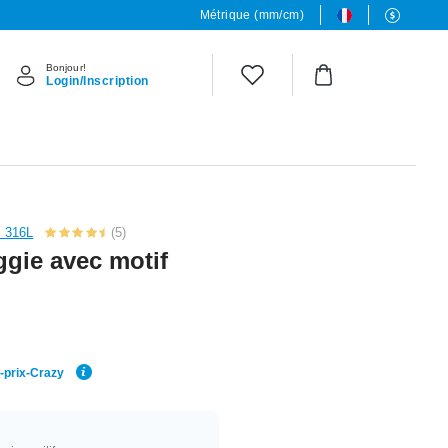
Métrique (mm/cm)
Bonjour!
Login/Inscription
l 316L
(5)
ggie avec motif
r-prix-Crazy