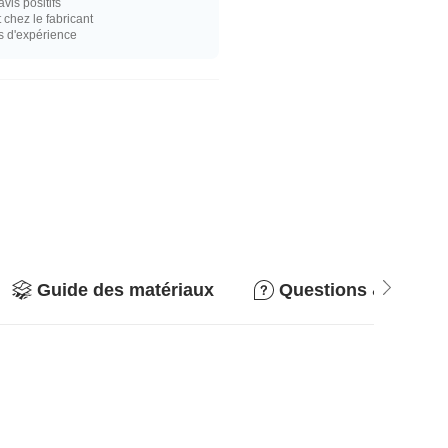
vis positifs
hez le fabricant
s d'expérience
Guide des matériaux
Questions & répon