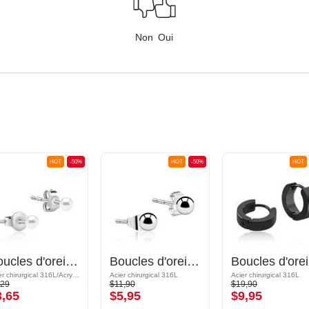
Non
Oui
HOT
-50%
HOT
-50%
HOT
Boucles d'oreilles
Boucles d'oreilles
B
Acier chirurgical 316L/Acrylique
Acier chirurgical 316L
Acier chirurgical 316L
,29
$11,90
$19,90
3,65
$5,95
$9,95