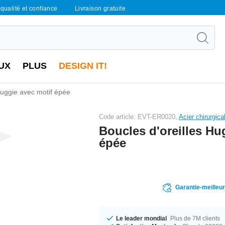
qualité et confiance
Livraison gratuite
UX
PLUS
DESIGN IT!
Huggie avec motif épée
Code article: EVT-ER0020,
Acier chirurgica
Boucles d'oreilles Hu
épée
Garantie-meilleu
Le leader mondial
Plus de 7M clients