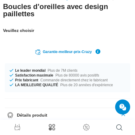
Boucles d'oreilles avec design
paillettes
Veuillez choisir
Garantie-meilleur-prix-Crazy
Le leader mondial
Plus de 7M clients
Satisfaction maximale
Plus de 80000 avis positifs
Prix fabricant
Commande directement chez le fabricant
LA MEILLEURE QUALITÉ
Plus de 20 années d'expérience
Détails produit
Disponible pour toi dans les diamètres 6 mm et 10 mm. Une large palette
de couleurs allant du Aurora Borealis au Rubis et bien plus encore. Un
produit de première classe à un prix incroyable !