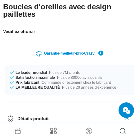
Boucles d'oreilles avec design
paillettes
Veuillez choisir
Garantie-meilleur-prix-Crazy
Le leader mondial
Plus de 7M clients
Satisfaction maximale
Plus de 80000 avis positifs
Prix fabricant
Commande directement chez le fabricant
LA MEILLEURE QUALITÉ
Plus de 20 années d'expérience
Détails produit
Disponible pour toi dans les diamètres 6 mm et 10 mm. Une large palette
de couleurs allant du Aurora Borealis au Rubis et bien plus encore. Un
produit de première classe à un prix incroyable !