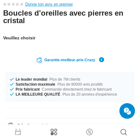
Donne ton avis en premier
Boucles d'oreilles avec pierres en
cristal
Veuillez choisir
Garantie-meilleur-prix-Crazy
Le leader mondial
Plus de 7M clients
Satisfaction maximale
Plus de 80000 avis positifs
Prix fabricant
Commande directement chez le fabricant
LA MEILLEURE QUALITÉ
Plus de 20 années d'expérience
Détails produit
Les studs d'oreilles sont toujours envoyés par paires, donc il suffit de
choisir quantité = 1 pour recevoir une paire.