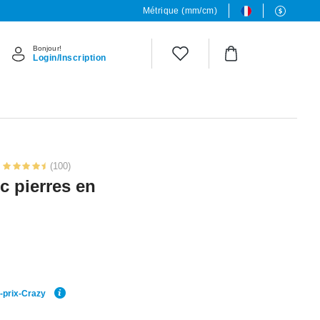
Métrique (mm/cm)
Bonjour!
Login/Inscription
(100)
c pierres en
r-prix-Crazy