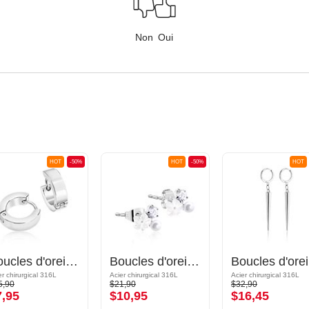
Non
Oui
HOT
-50%
HOT
-50%
HOT
Boucles d'oreilles Huggie
Boucles d'oreilles
B
er chirurgical 316L
Acier chirurgical 316L
Acier chirurgical 316L
5,90
$21,90
$32,90
7,95
$10,95
$16,45