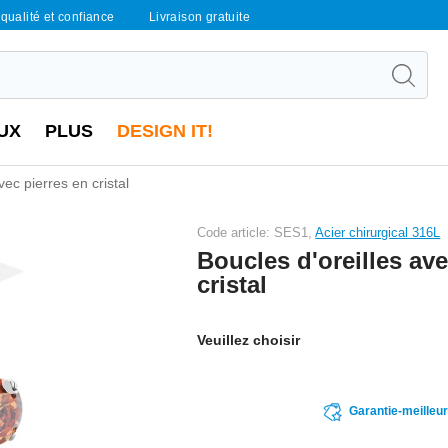
qualité et confiance
Livraison gratuite
UX
PLUS
DESIGN IT!
vec pierres en cristal
Code article: SES1,
Acier chirurgical 316L
Boucles d'oreilles ave
cristal
Veuillez choisir
Garantie-meilleu