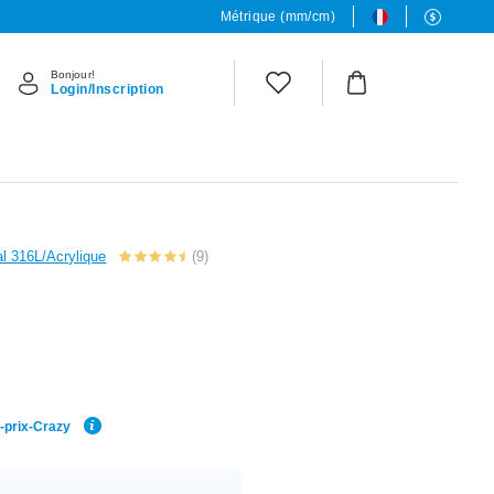
Métrique (mm/cm)
Bonjour!
Login/Inscription
al 316L/Acrylique
(9)
r-prix-Crazy