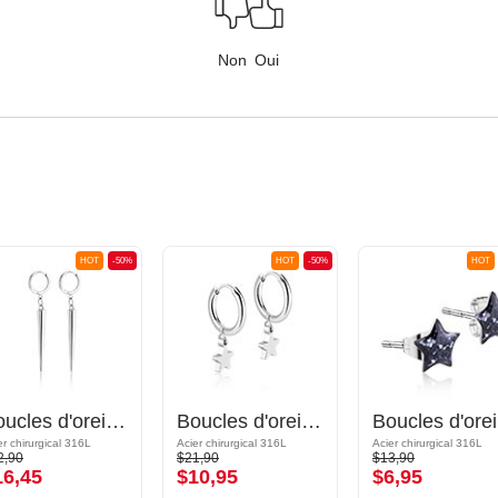
Non
Oui
HOT
-50%
HOT
-50%
HOT
Boucles d'oreilles Huggie
Boucles d'oreilles Huggie
Bo
er chirurgical 316L
Acier chirurgical 316L
Acier chirurgical 316L
2,90
$21,90
$13,90
16,45
$10,95
$6,95