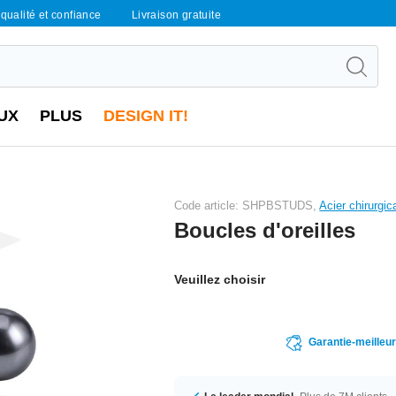
qualité et confiance
Livraison gratuite
UX
PLUS
DESIGN IT!
Code article: SHPBSTUDS,
Acier chirurgic
Boucles d'oreilles
Veuillez choisir
Garantie-meilleu