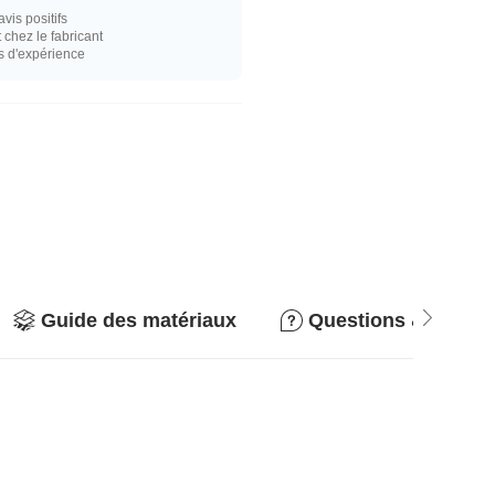
vis positifs
hez le fabricant
s d'expérience
Guide des matériaux
Questions & répon