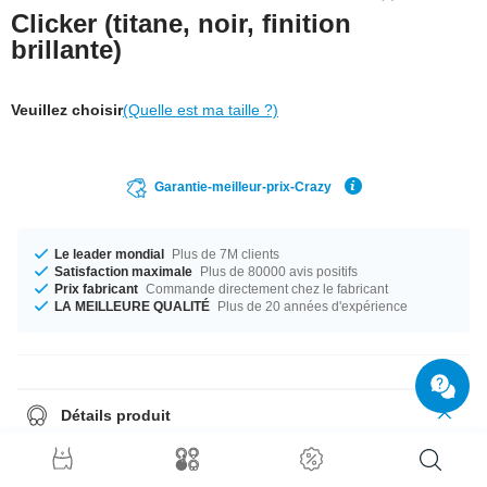
Clicker (titane, noir, finition
brillante)
Veuillez choisir
(Quelle est ma taille ?)
Garantie-meilleur-prix-Crazy
Le leader mondial
Plus de 7M clients
Satisfaction maximale
Plus de 80000 avis positifs
Prix fabricant
Commande directement chez le fabricant
LA MEILLEURE QUALITÉ
Plus de 20 années d'expérience
Détails produit
Calibres de 0.8 mm à 1.6 mm en stock. Diamètres de 8 mm à 12 mm en
stock. Un super produit qui complètera n'importe quel look !