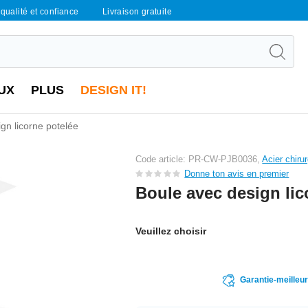
qualité et confiance
Livraison gratuite
UX
PLUS
DESIGN IT!
gn licorne potelée
Code article: PR-CW-PJB0036,
Acier chiru
Donne ton avis en premier
Boule avec design lic
Veuillez choisir
Garantie-meilleu