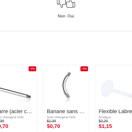
Non
Oui
-50%
-50%
Barre (acier chirurgical, argent, finition brillante)
Banane sans accessoire
er chirurgical 316L
Acier chirurgical 316L
Acrylique
,39
$1,39
$2,29
0,70
$0,70
$1,15