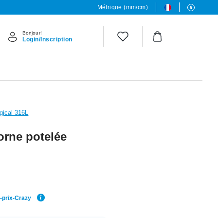
Métrique (mm/cm)
Bonjour!
Login/Inscription
rgical 316L
orne potelée
r-prix-Crazy