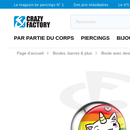
Le magasin de piercings N° 1
Des prix imbattables
Le nº1 
PAR PARTIE DU CORPS
PIERCINGS
BIJO
Page d'accueil
Boules, barres & plus
Boule avec desi