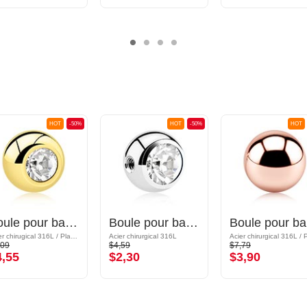
HOT
-50%
HOT
-50%
HOT
Boule pour barre à filetage (acier chirurgical, or, finition brillante) avec pierre en crystal
Boule pour barre à filetage (acier chirurgical, argent, finition brillante) avec pierre en crystal
Boul
Acier chirugical 316L / Plaqué or
Acier chirurgical 316L
,09
$4,59
$7,79
4,55
$2,30
$3,90