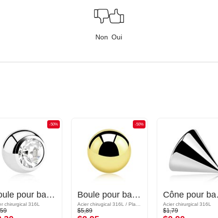
Non
Oui
-50%
-50%
Boule pour barre à filetage (acier chirurgical, argent, finition brillante) avec pierre en crystal
Boule pour barre à filetage (acier chirurgical, or, finition brillante)
Cône pour barre 
er chirurgical 316L
Acier chirugical 316L / Plaqué or
Acier chirurgical 316L
,59
$5,89
$1,79