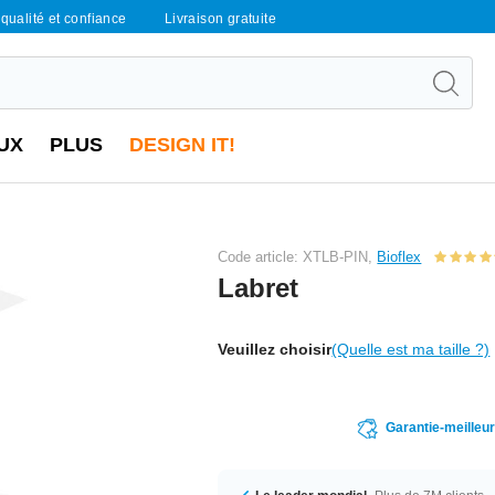
qualité et confiance
Livraison gratuite
UX
PLUS
DESIGN IT!
Code article: XTLB-PIN,
Bioflex
Labret
Veuillez choisir
(Quelle est ma taille ?)
Garantie-meilleu