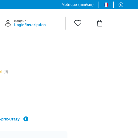
Métrique (mm/cm)
Bonjour!
Login/Inscription
(9)
r-prix-Crazy