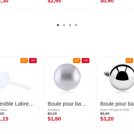
2,30
$2,95
$0,90
HOT
-50%
HOT
-50%
HOT
Flexible Labret Pin (acrylic, various colours)
Boule pour barre à filetage (perle synthétique, couleurs différentes) avec imitation perle
Boul
ylique
Acrylique
Acier chirurgical 316L
,29
$3,19
$6,39
1,15
$1,60
$3,20