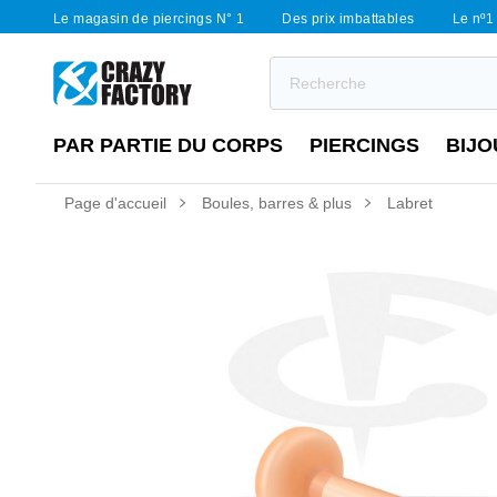
Le magasin de piercings N° 1
Des prix imbattables
Le nº1 
PAR PARTIE DU CORPS
PIERCINGS
BIJO
Page d'accueil
Boules, barres & plus
Labret