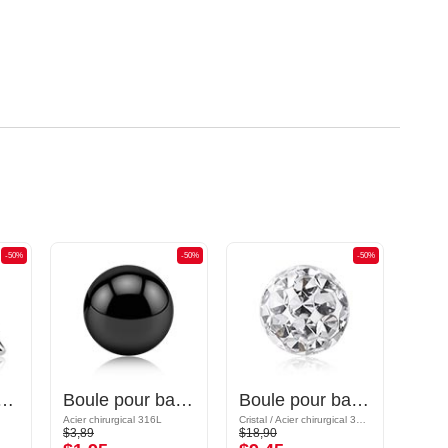
-50%
-50%
-50%
à filetage (acier chirurgical, argent, finition brillante)
Boule pour barre à filetage (acier chirurgical, noir, finition brillante)
Boule pour barre à filetage (acier chirurgical, argent, finition brillante) avec pierres en cristal
Acier chirurgical 316L
Cristal / Acier chirurgical 316L / Epoxy
Acryliq
$3,89
$18,90
$3,19