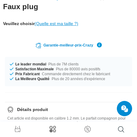
Faux plug
Veuillez choisir
(Quelle est ma taille ?)
Garantie-meilleur-prix-Crazy
Le leader mondial
Plus de 7M clients
Satisfaction Maximale
Plus de 80000 avis positifs
Prix Fabricant
Commande directement chez le fabricant
La Meilleure Qualité
Plus de 20 années d'expérience
Détails produit
Cet article est disponible en calibre 1.2 mm. Le parfait compagnon pour
toutes les occasions... disponible du diamètre 3 mm au 10 mm. Un
superbe tout frais sorti de notre production dans une qualité imbattable.
Commande le tien dès maintenant !