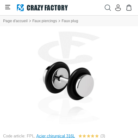
Page d'accueil
Faux piercings
Faux plug
Code article: FPL,
Acier chirurgical 316L
(3)