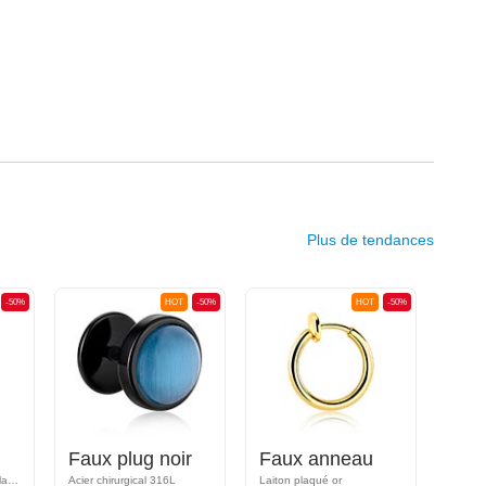
Plus de tendances
-50%
HOT
-50%
HOT
-50%
Faux plug noir
Faux anneau
Fau
Acier chirugical 316L / Plaqué or
Acier chirurgical 316L
Laiton plaqué or
Acier c