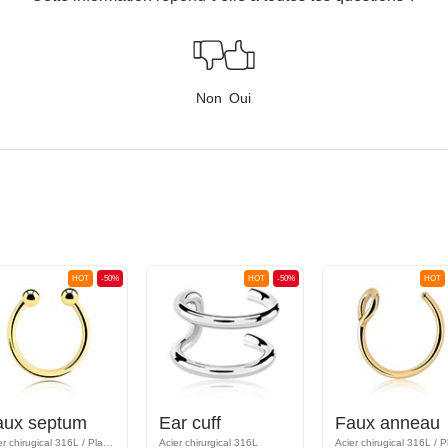
Non
Oui
HOT
-50%
HOT
-50%
HOT
aux septum
Ear cuff
Faux anneau
Acier chirugical 316L / Plaqué or
Acier chirurgical 316L