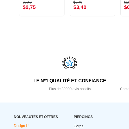
$5,49
$6,79
$1
$2,75
$3,40
$
LE Nº1 QUALITÉ ET CONFIANCE
Plus de 80000 avis positifs
Comma
NOUVEAUTÉS ET OFFRES
PIERCINGS
Design It!
Corps