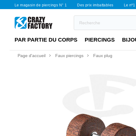
Le magasin de piercings N° 1
Des prix imbattables
Le nº1 
PAR PARTIE DU CORPS
PIERCINGS
BIJO
Page d'accueil
Faux piercings
Faux plug