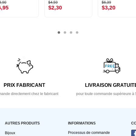
3,90
$4,59
$6,39
6,95
$2,30
$3,20
PRIX FABRICANT
LIVRAISON GRATUIT
nde directement chez le fabricant
pour toute commande supérieure à 
AUTRES PRODUITS
INFORMATIONS
C
Processus de commande
Bijoux