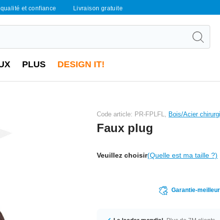
qualité et confiance
Livraison gratuite
UX
PLUS
DESIGN IT!
Code article: PR-FPLFL,
Bois/Acier chirurg
Faux plug
Veuillez choisir
(Quelle est ma taille ?)
Garantie-meilleu