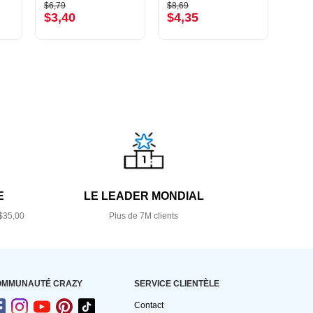
$6,79
$8,69
$10,9
$3,40
$4,35
$5,
E
LE LEADER MONDIAL
$35,00
Plus de 7M clients
OMMUNAUTÉ CRAZY
SERVICE CLIENTÈLE
Contact