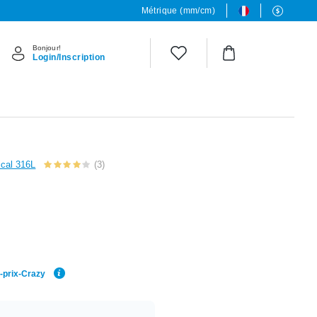
Métrique (mm/cm)
Bonjour!
Login/Inscription
ical 316L
(3)
r-prix-Crazy