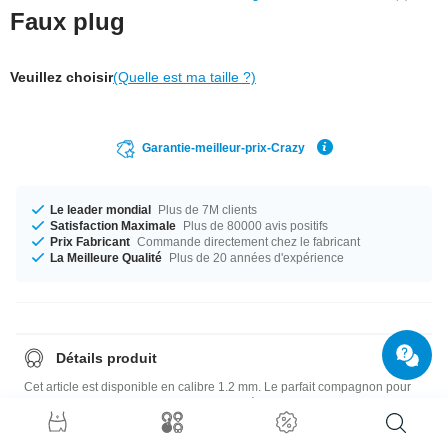
Faux plug
Veuillez choisir
(Quelle est ma taille ?)
Garantie-meilleur-prix-Crazy
Le leader mondial
Plus de 7M clients
Satisfaction Maximale
Plus de 80000 avis positifs
Prix Fabricant
Commande directement chez le fabricant
La Meilleure Qualité
Plus de 20 années d'expérience
Détails produit
Cet article est disponible en calibre 1.2 mm. Le parfait compagnon pour
toutes les occasions... disponible en diamètre 10 mm. Trouve ton style
parfait grâce à Acajou. Qu'est-ce que tu attends ? Commande le tien
maintenant ! Tous les produits organiques sont faits de matériaux