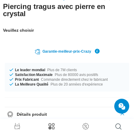
Piercing tragus avec pierre en
crystal
Veuillez choisir
Garantie-meilleur-prix-Crazy
Le leader mondial
Plus de 7M clients
Satisfaction Maximale
Plus de 80000 avis positifs
Prix Fabricant
Commande directement chez le fabricant
La Meilleure Qualité
Plus de 20 années d'expérience
Détails produit
Un must-have pour tous les coffrets à piercings. Barre simple de 1,2 mm
en acier chirurgical brillant avec strass. N'oubliez pas de choisir la
couleur !