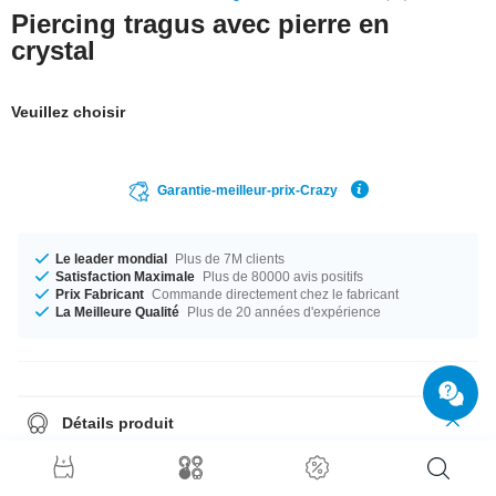
Piercing tragus avec pierre en
crystal
Veuillez choisir
Garantie-meilleur-prix-Crazy
Le leader mondial
Plus de 7M clients
Satisfaction Maximale
Plus de 80000 avis positifs
Prix Fabricant
Commande directement chez le fabricant
La Meilleure Qualité
Plus de 20 années d'expérience
Détails produit
En stock pour toi dans un diamètre de 1.2 mm. Diamètres 4.5 mm et 6 mm
en stock. Une boule 3 mm se marie parfaitement avec cette jolie petite
chose. Choisis ta couleur de pierre préférée parmi une sélection allant du