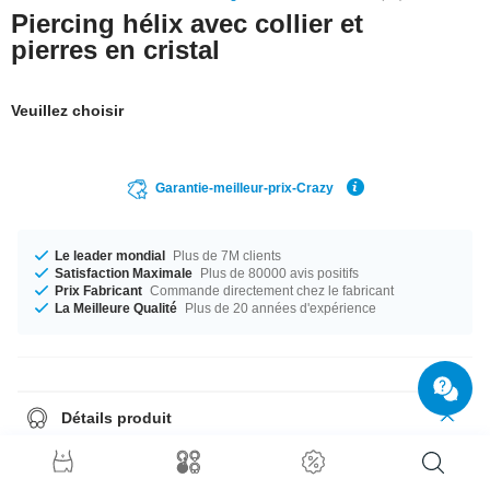
Piercing hélix avec collier et
pierres en cristal
Veuillez choisir
Garantie-meilleur-prix-Crazy
Le leader mondial
Plus de 7M clients
Satisfaction Maximale
Plus de 80000 avis positifs
Prix Fabricant
Commande directement chez le fabricant
La Meilleure Qualité
Plus de 20 années d'expérience
Détails produit
En stock pour toi dans un diamètre de 1.2 mm. Tu peux choisir entre une
longueur de 4.5 mm ou 6 mm. La boule est disponible dans la taille 3 mm.
La pierre de cet article est livrée avec un superbe Crystal. Un piercing