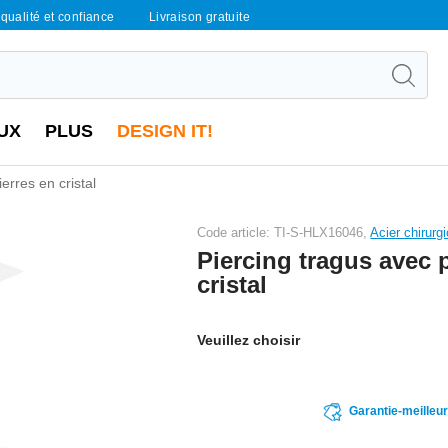
qualité et confiance
Livraison gratuite
UX
PLUS
DESIGN IT!
erres en cristal
Code article: TI-S-HLX16046,
Acier chirurg
Piercing tragus avec 
cristal
Veuillez choisir
Garantie-meilleu