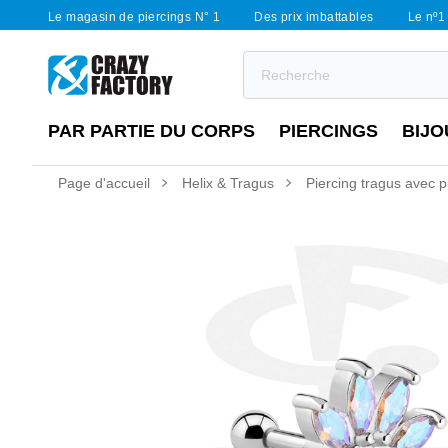
Le magasin de piercings N° 1
Des prix imbattables
Le nº1 
PAR PARTIE DU CORPS
PIERCINGS
BIJO
Page d'accueil
Helix & Tragus
Piercing tragus avec pi