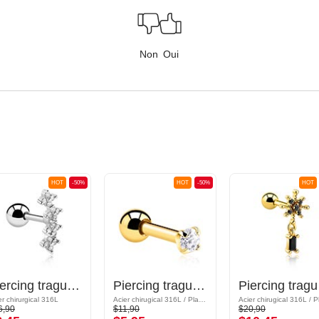
Non
Oui
HOT
-50%
HOT
-50%
HOT
Piercing tragus avec pierres en cristal
Piercing tragus avec pierre en crystal
Pier
er chirurgical 316L
Acier chirugical 316L / Plaqué or
6,90
$11,90
$20,90