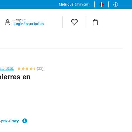
Métrique (mm/cm)
Bonjour!
Login/Inscription
ical 316L
(33)
pierres en
r-prix-Crazy