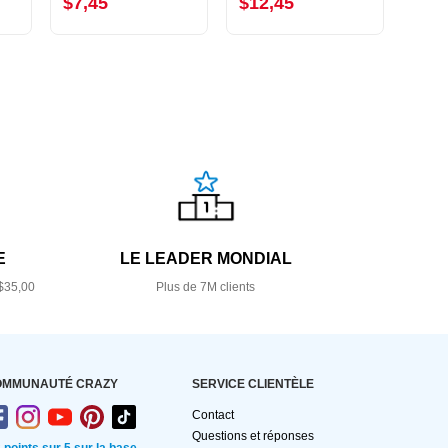
$7,45
$12,45
$10
E
LE LEADER MONDIAL
$35,00
Plus de 7M clients
OMMUNAUTÉ CRAZY
SERVICE CLIENTÈLE
Contact
Questions et réponses