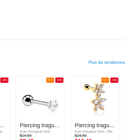
Plus de tendances
-50%
HOT
-50%
HOT
-50%
cing tragus avec pierres en cristal
Piercing tragus avec pierre en crystal
Piercing tragus avec motif fleur et pierres en cristal
Acier chirugical 316L / Plaqué or / Laiton plaqué or
Acier chirurgical 316L
Acier chirugical 316L / Plaqué or
$14,90
$24,90
$21,9