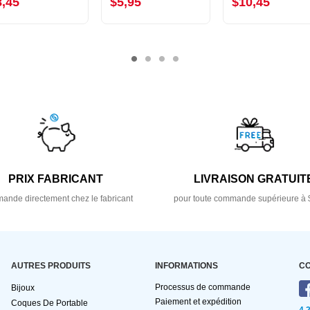
8,45
$5,95
$10,45
PRIX FABRICANT
LIVRAISON GRATUIT
nde directement chez le fabricant
pour toute commande supérieure à 
AUTRES PRODUITS
INFORMATIONS
C
Processus de commande
Bijoux
Paiement et expédition
Coques De Portable