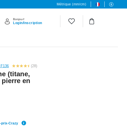
Métrique (mm/cm)
Bonjour!
Login/Inscription
 F136
(28)
ne (titane,
c pierre en
r-prix-Crazy