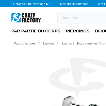
Le magasin de piercings N° 1
Des prix imbattables
Le nº1 
PAR PARTIE DU CORPS
PIERCINGS
BIJO
Page d'accueil
Labrets
Labret à filetage interne (titan