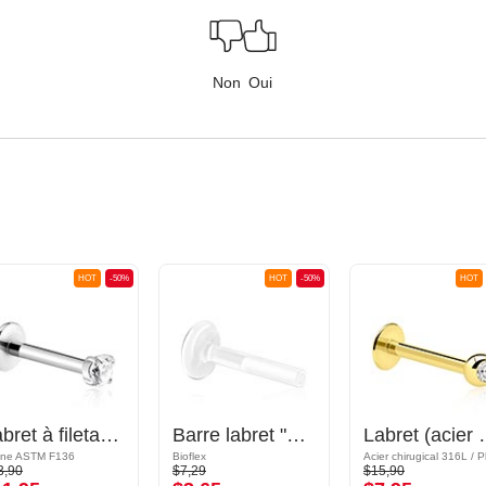
Non
Oui
HOT
-50%
HOT
-50%
HOT
Labret à filetage interne (titane, finition brillante) avec pierre en crystal
Barre labret "Push-fit" sans filetage (bioflex, différentes couleurs)
Labret (acier chirurgical, 
ane ASTM F136
Bioflex
3,90
$7,29
$15,90