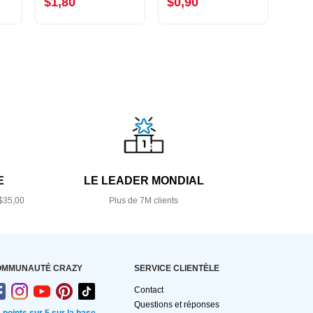
$1,80
$0,90
$2,
E
LE LEADER MONDIAL
$35,00
Plus de 7M clients
OMMUNAUTÉ CRAZY
SERVICE CLIENTÈLE
Contact
Questions et réponses