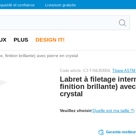
qualité et confiance
Livraison gratuite
UX
PLUS
DESIGN IT!
e, finition brillante) avec pierre en crystal
Code article: CJ-T-INLB0004,
Titane ASTM
Labret à filetage inter
finition brillante) ave
crystal
Veuillez choisir
(Quelle est ma taille ?)
Garantie-meilleu