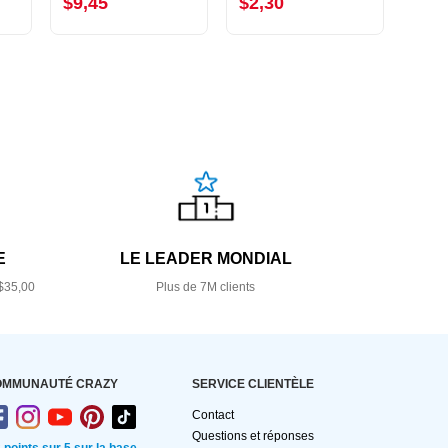
$9,45
$2,30
$1,
E
LE LEADER MONDIAL
$35,00
Plus de 7M clients
OMMUNAUTÉ CRAZY
SERVICE CLIENTÈLE
Contact
Questions et réponses