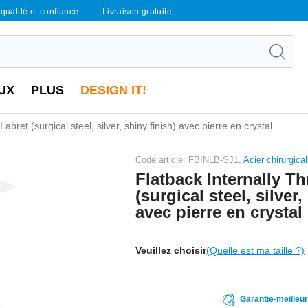
qualité et confiance
Livraison gratuite
UX
PLUS
DESIGN IT!
abret (surgical steel, silver, shiny finish) avec pierre en crystal
Code article: FBINLB-SJ1,
Acier chirurgica
Flatback Internally T
(surgical steel, silver,
avec pierre en crystal
Veuillez choisir
(Quelle est ma taille ?)
Garantie-meilleu