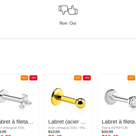
Non
Oui
HOT
-50%
HOT
-50%
HOT
Labret à filetage interne avec pierres en cristal
Labret (acier chirurgical, or, finition brillante) avec boule
Labret à filetage
er chirurgical 316L
Acier chirugical 316L / Plaqué or
Titane ASTM F136
3,90
$12,90
$20,90