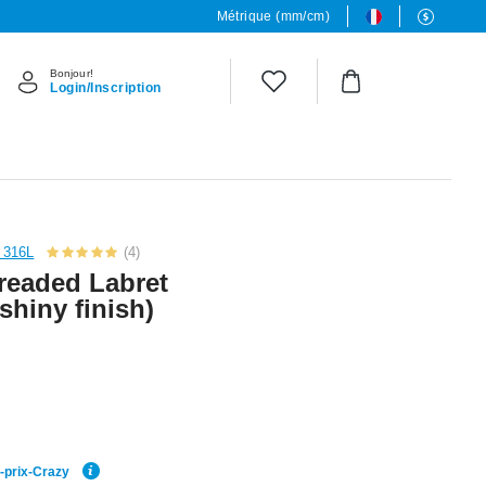
Métrique (mm/cm)
Bonjour!
Login/Inscription
l 316L
(4)
hreaded Labret
 shiny finish)
r-prix-Crazy