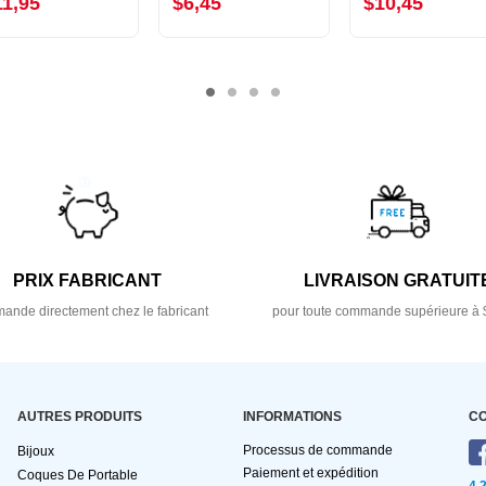
11,95
$6,45
$10,45
PRIX FABRICANT
LIVRAISON GRATUIT
nde directement chez le fabricant
pour toute commande supérieure à 
AUTRES PRODUITS
INFORMATIONS
C
Processus de commande
Bijoux
Paiement et expédition
Coques De Portable