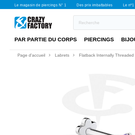
Le magasin de piercings N° 1
Des prix imbattables
Le nº1 
PAR PARTIE DU CORPS
PIERCINGS
BIJO
Page d'accueil
Labrets
Flatback Internally Threaded L