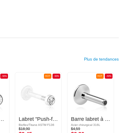
Plus de tendances
-50%
HOT
-50%
HOT
-50%
 interne (titane, finition brillante) avec pierre en crystal
Labret "Push-fit" sans filetage (bioflex, couleurs différentes) avec accessoire et pierre en crystal
Barre labret à filetage interne (acier chirurgical, argent, finition brillante)
Bioflex/Titane ASTM F136
Acier chirurgical 316L
Acryliq
$18,90
$4,59
$2,29