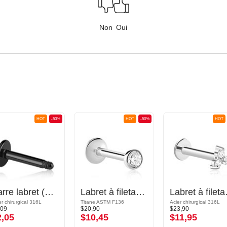
Non
Oui
HOT
-50%
HOT
-50%
HOT
Barre labret (acier chirurgical, noir, finition brillante)
Labret à filetage interne (titane, finition brillante) avec pierre en crystal
Labret à f
er chirurgical 316L
Titane ASTM F136
Acier chirurgical 316L
,09
$20,90
$23,90
2,05
$10,45
$11,95