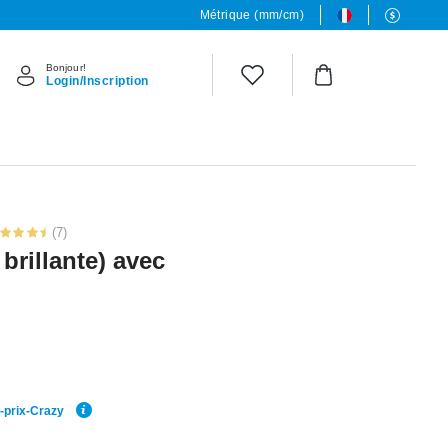
Métrique (mm/cm)
Bonjour!
Login/Inscription
(7)
 brillante) avec
r-prix-Crazy