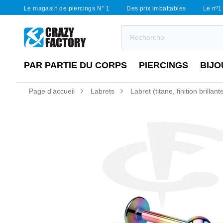
Le magasin de piercings N° 1
Des prix imbattables
Le nº1 
PAR PARTIE DU CORPS
PIERCINGS
BIJO
Page d'accueil
Labrets
Labret (titane, finition brillan