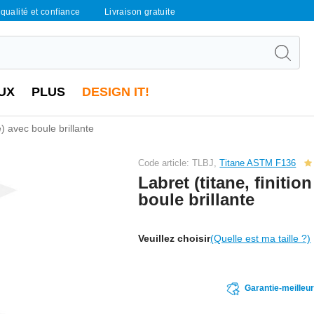
qualité et confiance
Livraison gratuite
UX
PLUS
DESIGN IT!
te) avec boule brillante
Code article: TLBJ,
Titane ASTM F136
Labret (titane, finition
boule brillante
Veuillez choisir
(Quelle est ma taille ?)
Garantie-meilleu