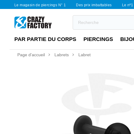
Le magasin de piercings N° 1
Des prix imbattables
Le nº1 
PAR PARTIE DU CORPS
PIERCINGS
BIJO
Page d'accueil
Labrets
Labret