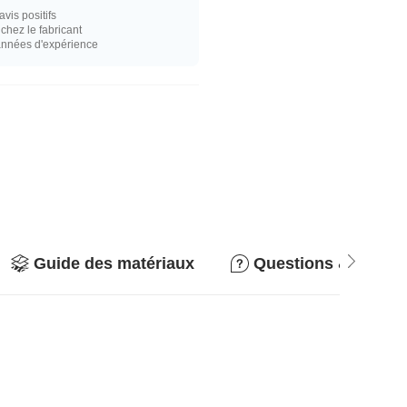
vis positifs
hez le fabricant
années d'expérience
Guide des matériaux
Questions & répon