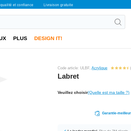
qualité et confiance
Livraison gratuite
UX
PLUS
DESIGN IT!
Code article: ULBF,
Acrylique
Labret
Veuillez choisir
(Quelle est ma taille ?)
Garantie-meilleu