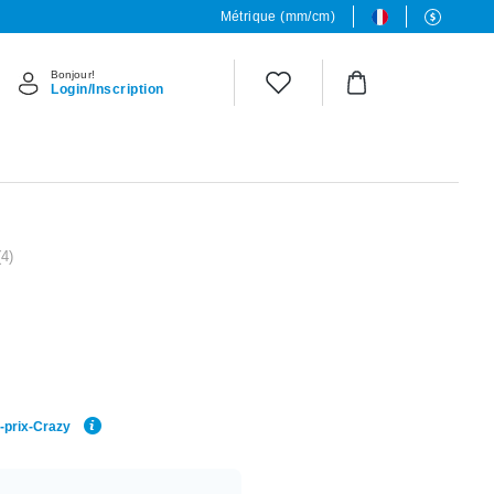
Métrique (mm/cm)
Bonjour!
Login/Inscription
(4)
r-prix-Crazy