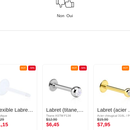
Non
Oui
HOT
-50%
HOT
-50%
HOT
Flexible Labret Pin (acrylic, various colours)
Labret (titane, finition brillante) avec boule brillante
Labret (acier chirurgical, 
ylique
Titane ASTM F136
,29
$12,90
$15,90
1,15
$6,45
$7,95