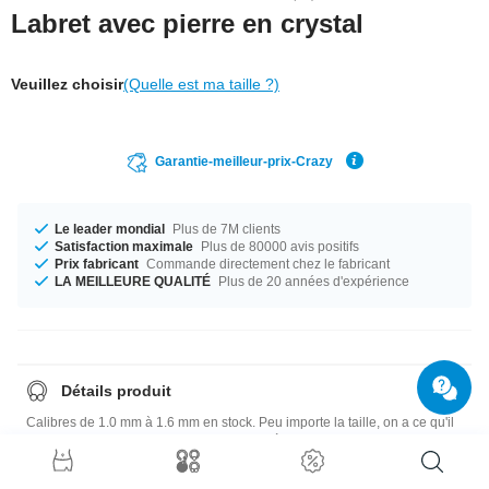
Labret avec pierre en crystal
Veuillez choisir
(Quelle est ma taille ?)
Garantie-meilleur-prix-Crazy
Le leader mondial
Plus de 7M clients
Satisfaction maximale
Plus de 80000 avis positifs
Prix fabricant
Commande directement chez le fabricant
LA MEILLEURE QUALITÉ
Plus de 20 années d'expérience
Détails produit
Calibres de 1.0 mm à 1.6 mm en stock. Peu importe la taille, on a ce qu'il
faut. Choisis entre une longueur de 6 mm à 12 mm. Boules disponibles
de la taille 1.5 mm à 2.5 mm. Disponible dans plusieurs coloris tels que
Clear/Aurora Borealis ou Blue/Crystal. Un super tendance tout frais sorti