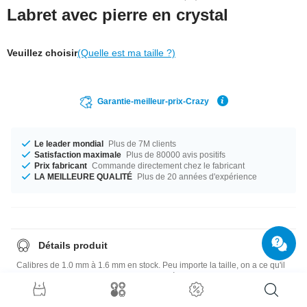
Labret avec pierre en crystal
Veuillez choisir
(Quelle est ma taille ?)
Garantie-meilleur-prix-Crazy
Le leader mondial
Plus de 7M clients
Satisfaction maximale
Plus de 80000 avis positifs
Prix fabricant
Commande directement chez le fabricant
LA MEILLEURE QUALITÉ
Plus de 20 années d'expérience
Détails produit
Calibres de 1.0 mm à 1.6 mm en stock. Peu importe la taille, on a ce qu'il
faut. Choisis entre une longueur de 6 mm à 12 mm. Boules disponibles
de la taille 1.5 mm à 2.5 mm. Disponible dans plusieurs coloris tels que
Clear/Aurora Borealis ou Blue/Crystal. Un super tendance tout frais sorti