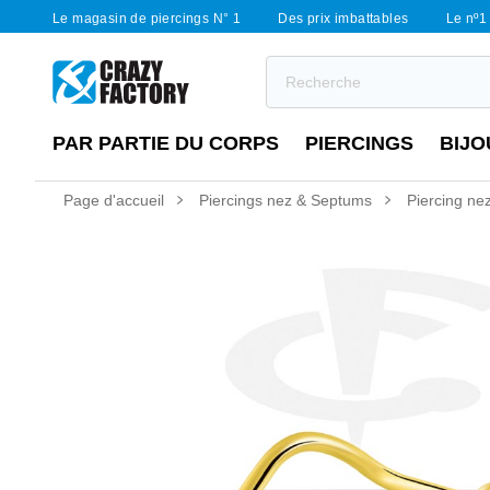
Le magasin de piercings N° 1
Des prix imbattables
Le nº1 
PAR PARTIE DU CORPS
PIERCINGS
BIJO
Page d'accueil
Piercings nez & Septums
Piercing nez 