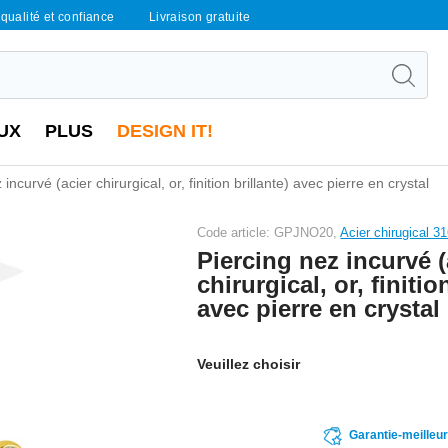
qualité et confiance
Livraison gratuite
UX
PLUS
DESIGN IT!
incurvé (acier chirurgical, or, finition brillante) avec pierre en crystal
Code article: GPJNO20,
Acier chirugical 3
Piercing nez incurvé (
chirurgical, or, finitio
avec pierre en crystal
Veuillez choisir
Garantie-meilleu