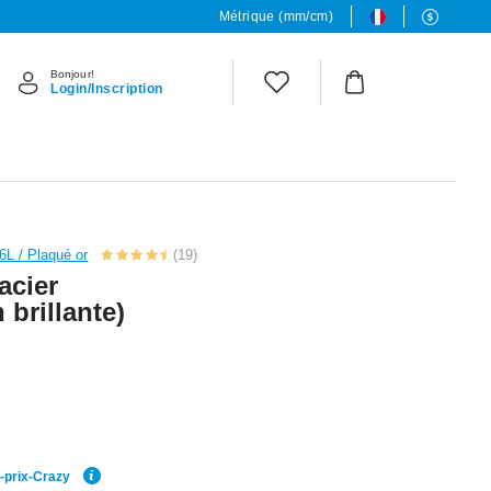
Métrique (mm/cm)
Bonjour!
Login/Inscription
16L / Plaqué or
(19)
acier
n brillante)
r-prix-Crazy