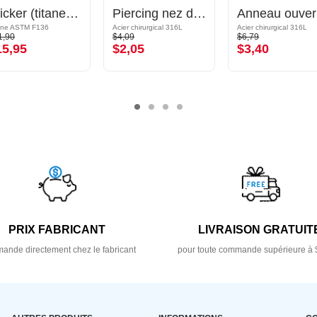
Clicker (titane, noir, finition brillante)
Piercing nez droit (acier chirurgical, argent, finition brillante) avec pierre en crystal
Anne
ane ASTM F136
Acier chirurgical 316L
Acier chirurgical 316L
1,90
$4,09
$6,79
15,95
$2,05
$3,40
PRIX FABRICANT
LIVRAISON GRATUIT
nde directement chez le fabricant
pour toute commande supérieure à 