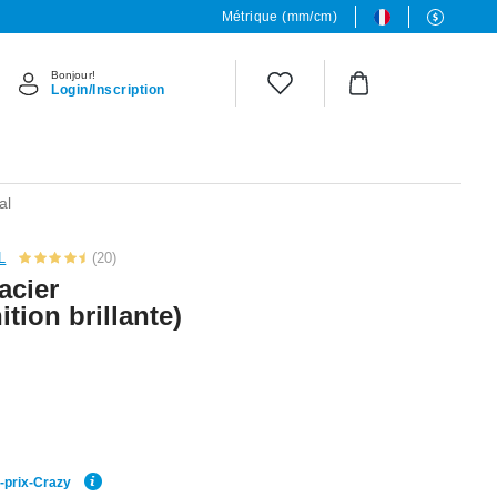
Métrique (mm/cm)
Bonjour!
Login/Inscription
al
L
(20)
acier
ition brillante)
r-prix-Crazy