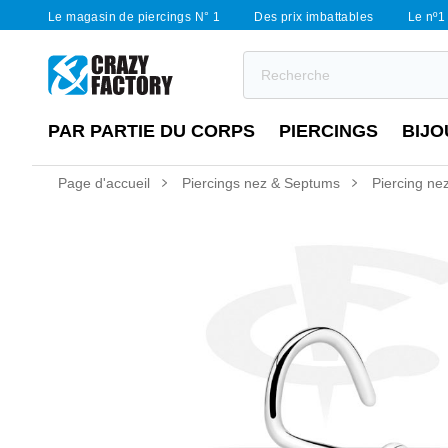
Le magasin de piercings N° 1
Des prix imbattables
Le nº1 
PAR PARTIE DU CORPS
PIERCINGS
BIJO
Page d'accueil
Piercings nez & Septums
Piercing nez