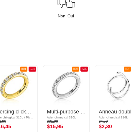
Non
Oui
HOT
-50%
HOT
-50%
HOT
Piercing clicker (acier chirurgical, or, finition brillante) avec pierres en cristal
Multi-purpose clicker (acier chirurgical, argent, finition brillante) avec pierres en cristal
Anneau d
Acier chirugical 316L / Plaqué or
Acier chirurgical 316L
Acier chirurgical 316L
2,90
$31,90
$4,59
16,45
$15,95
$2,30