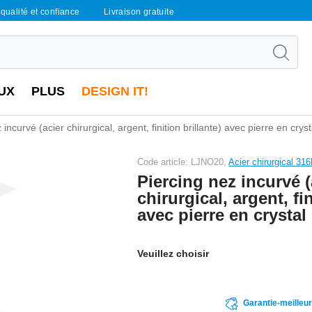
qualité et confiance
Livraison gratuite
UX
PLUS
DESIGN IT!
 incurvé (acier chirurgical, argent, finition brillante) avec pierre en cryst
Code article: LJNO20,
Acier chirurgical 316
Piercing nez incurvé (
chirurgical, argent, fin
avec pierre en crystal
Veuillez choisir
Garantie-meilleu