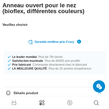
Anneau ouvert pour le nez
(bioflex, différentes couleurs)
Veuillez choisir
Garantie-meilleur-prix-Crazy
Le leader mondial
Plus de 7M clients
Satisfaction maximale
Plus de 80000 avis positifs
Prix fabricant
Commande directement chez le fabricant
LA MEILLEURE QUALITÉ
Plus de 20 années d'expérience
Détails produit
Le parfait compagnon pour toutes les occasions... disponible du calibre
0.8 mm au 1.0 mm. Le parfait compagnon pour toutes les occasions...
disponible en diamètre 7 mm et 9 mm. Choisis ta couleur préférée : Noir