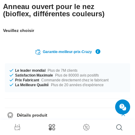
Anneau ouvert pour le nez
(bioflex, différentes couleurs)
Veuillez choisir
Garantie-meilleur-prix-Crazy
Le leader mondial
Plus de 7M clients
Satisfaction Maximale
Plus de 80000 avis positifs
Prix Fabricant
Commande directement chez le fabricant
La Meilleure Qualité
Plus de 20 années d'expérience
Détails produit
Le parfait compagnon pour toutes les occasions... disponible du calibre
0.8 mm au 1.0 mm. Le parfait compagnon pour toutes les occasions...
disponible en diamètre 7 mm et 9 mm. Choisis ta couleur préférée : Noir