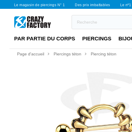
Le magasin de piercings N° 1
Des prix imbattables
Le nº1 
PAR PARTIE DU CORPS
PIERCINGS
BIJO
Page d'accueil
Piercings téton
Piercing téton