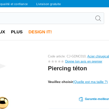
qualité et confiance
Livraison gratuite
UX
PLUS
DESIGN IT!
Code article: CJ-GDNC010,
Acier chirugica
Donne ton avis en premier
Piercing téton
Veuillez choisir
(Quelle est ma taille ?)
Garantie-meilleu