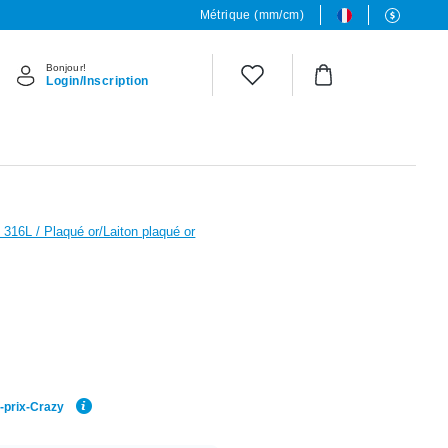
Métrique (mm/cm)
Bonjour!
Login/Inscription
l 316L / Plaqué or/Laiton plaqué or
r-prix-Crazy