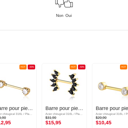
Non
Oui
HOT
-50%
HOT
-50%
HOT
Barre pour piercing téton avec motif coeur
Barre pour piercing téton avec pierres en cristal
Acier chirugical 316L / Plaqué or/Laiton plaqué or
Acier chirugical 316L / Plaqué or / Laiton plaqué or
5,90
$31,90
$20,90
12,95
$15,95
$10,45