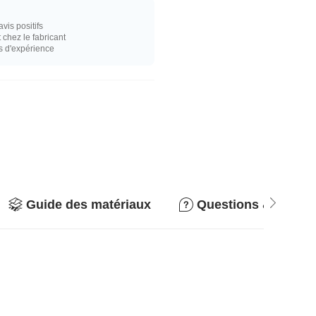
vis positifs
hez le fabricant
s d'expérience
Guide des matériaux
Questions & répon