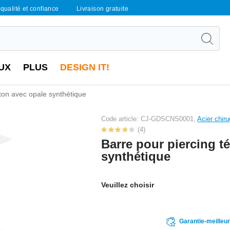
qualité et confiance
Livraison gratuite
UX
PLUS
DESIGN IT!
éton avec opale synthétique
Code article: CJ-GDSCNS0001,
Acier chiru
(4)
Barre pour piercing t
synthétique
Veuillez choisir
Garantie-meilleu