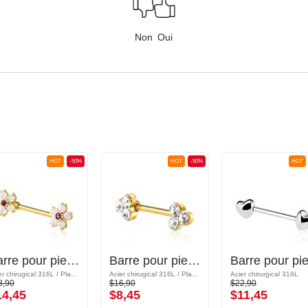
Non
Oui
HOT
-50%
HOT
-50%
HOT
Barre pour piercing téton avec accessoire fleur et pierres en cristal
Barre pour piercing téton
Acier chirugical 316L / Plaqué or/Laiton plaqué or
Acier chirugical 316L / Plaqué or/Laiton plaqué or
Acier chirurgical 316L
8,90
$16,90
$22,90
14,45
$8,45
$11,45