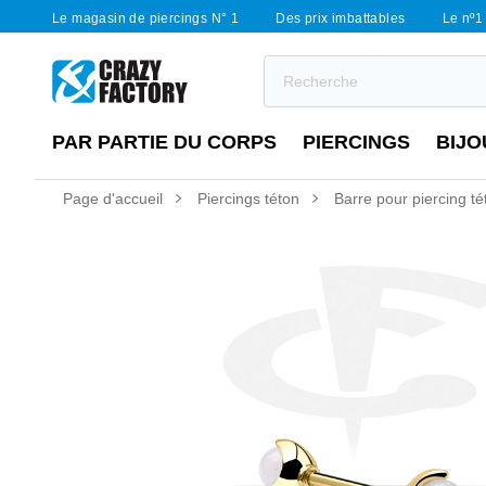
Le magasin de piercings N° 1
Des prix imbattables
Le nº1 
PAR PARTIE DU CORPS
PIERCINGS
BIJO
Page d'accueil
Piercings téton
Barre pour piercing t