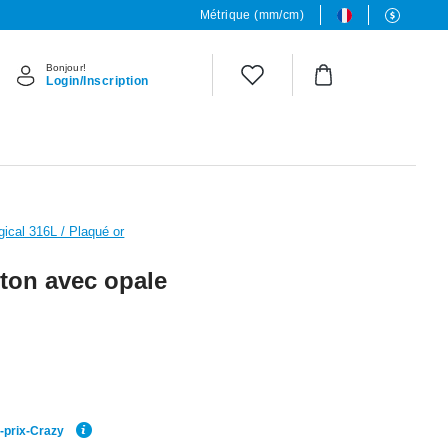
Métrique (mm/cm)
Bonjour!
Login/Inscription
gical 316L / Plaqué or
éton avec opale
r-prix-Crazy