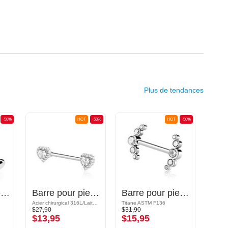
Plus de tendances
-50%
HOT
-50%
HOT
-50%
Barre pour piercing téton
Barre pour piercing téton avec accessoire coeur
Barre pour piercing téton avec pierres en cristal
Acier chirurgical 316L/Laiton plaqué
Titane ASTM F136
$27,90
$31,90
$30,9
$13,95
$15,95
$15