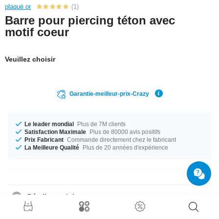
plaqué or
(1)
Barre pour piercing téton avec
motif coeur
Veuillez choisir
Garantie-meilleur-prix-Crazy
Le leader mondial
Plus de 7M clients
Satisfaction Maximale
Plus de 80000 avis positifs
Prix Fabricant
Commande directement chez le fabricant
La Meilleure Qualité
Plus de 20 années d'expérience
Détails produit
Disponible en calibre 1.6 mm. Le parfait compagnon pour toutes les
occasions, disponible dans les longueurs de 10 mm à 20 mm. Choisis ta