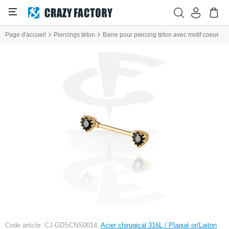
Page d'accueil
Piercings téton
Barre pour piercing téton avec motif coeur
Code article: CJ-GDSCNS0014,
Acier chirugical 316L / Plaqué or/Laiton