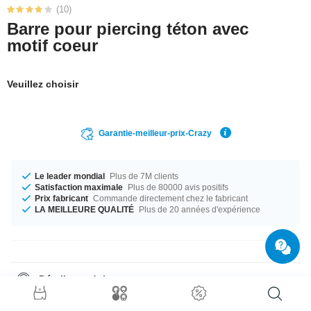
(10)
Barre pour piercing téton avec
motif coeur
Veuillez choisir
Garantie-meilleur-prix-Crazy
Le leader mondial
Plus de 7M clients
Satisfaction maximale
Plus de 80000 avis positifs
Prix fabricant
Commande directement chez le fabricant
LA MEILLEURE QUALITÉ
Plus de 20 années d'expérience
Détails produit
Le parfait compagnon pour toutes les occasions... disponible en calibre
1.6 mm. Tu peux choisir entre une longueur de 10 mm à 20 mm. La pierre