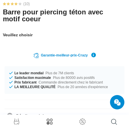
(10)
Barre pour piercing téton avec
motif coeur
Veuillez choisir
Garantie-meilleur-prix-Crazy
Le leader mondial
Plus de 7M clients
Satisfaction maximale
Plus de 80000 avis positifs
Prix fabricant
Commande directement chez le fabricant
LA MEILLEURE QUALITÉ
Plus de 20 années d'expérience
Détails produit
Le parfait compagnon pour toutes les occasions... disponible en calibre
1.6 mm. Tu peux choisir entre une longueur de 10 mm à 20 mm. La pierre