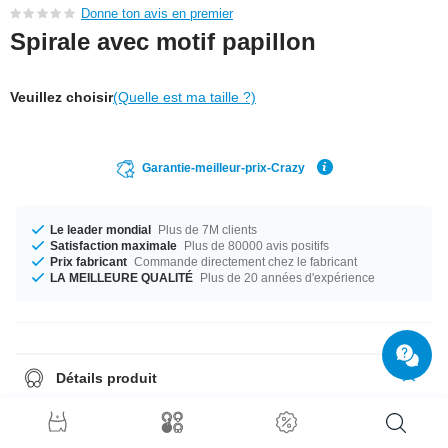
Donne ton avis en premier
Spirale avec motif papillon
Veuillez choisir
(Quelle est ma taille ?)
Garantie-meilleur-prix-Crazy
Le leader mondial
Plus de 7M clients
Satisfaction maximale
Plus de 80000 avis positifs
Prix fabricant
Commande directement chez le fabricant
LA MEILLEURE QUALITÉ
Plus de 20 années d'expérience
Détails produit
Peu importe la taille, on a ce qu'il faut. Choisis entre un calibre de 1.2 mm
et 1.6 mm. Disponible pour toi dans les diamètres 6 mm et 12 mm. Un
produit super tendance tout frais sorti de notre production dans une