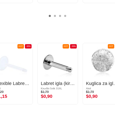
HOT
-50%
HOT
-50%
HOT
Flexible Labret Pin (acrylic, various colours)
Labret igla (kirurški čelik, srebrna, sjajna završna obrada)
Kuglica za igle s navo
l
Kirurški čelik 316L
Akril
,29
$1,79
$1,79
1,15
$0,90
$0,90