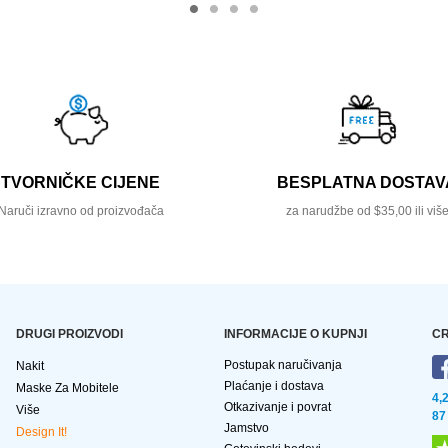
TVORNIČKE CIJENE
BESPLATNA DOSTAV
Naruči izravno od proizvođača
za narudžbe od $35,00 ili viš
DRUGI PROIZVODI
INFORMACIJE O KUPNJI
CR
Postupak naručivanja
Nakit
Plaćanje i dostava
Maske Za Mobitele
4,
Otkazivanje i povrat
Više
87
Jamstvo
Design It!