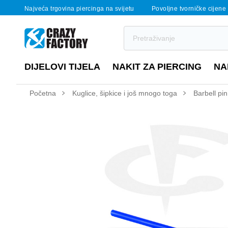
Najveća trgovina piercinga na svijetu
Povoljne tvorničke cijene
DIJELOVI TIJELA
NAKIT ZA PIERCING
NA
Početna
Kuglice, šipkice i još mnogo toga
Barbell pin