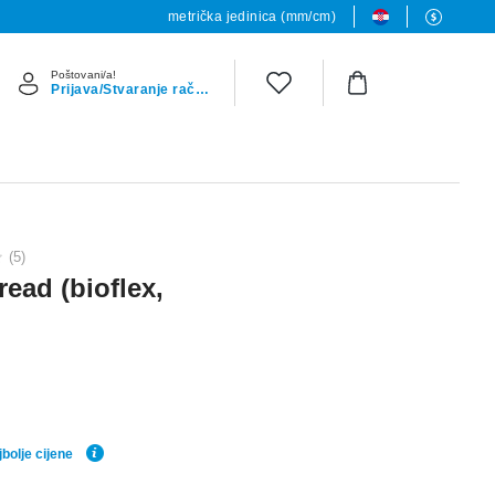
metrička jedinica (mm/cm)
Poštovani/a!
Prijava/Stvaranje računa
(5)
read (bioflex,
bolje cijene