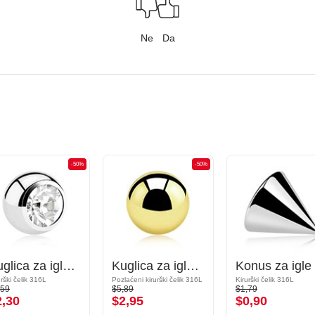
Ne
Da
-50%
-50%
Kuglica za igle s navojem (kirurški čelik, srebrna, sjajna završna obrada) s kristalnim kamenom
Kuglica za igle s navojem (kirurški čelik, zlatna, sjajna završna obrada)
urški čelik 316L
Pozlaćeni kirurški čelik 316L
Kirurški čelik 316L
,59
$5,89
$1,79
2,30
$2,95
$0,90