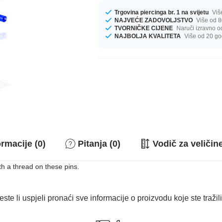
Trgovina piercinga br. 1 na svijetu
Viš
NAJVEĆE ZADOVOLJSTVO
Više od 8
TVORNIČKE CIJENE
Naruči izravno o
NAJBOLJA KVALITETA
Više od 20 go
rmacije (0)
Pitanja (0)
Vodič za veličin
th a thread on these pins.
este li uspjeli pronaći sve informacije o proizvodu koje ste tražil