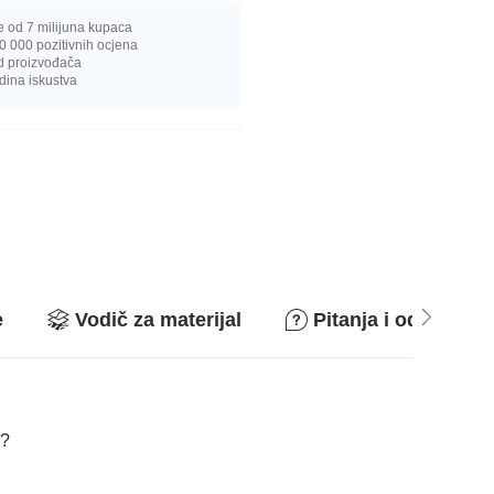
e od 7 milijuna kupaca
0 000 pozitivnih ocjena
d proizvođača
dina iskustva
e
Vodič za materijal
Pitanja i odgovori
i?