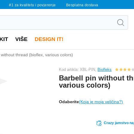
#1 za kvalitetu i povjerenje
Besplatna dostava
KIT
VIŠE
DESIGN IT!
 without thread (bioflex, various colors)
Kod artikla: XBL-PIN,
Biofleks
Barbell pin without th
various colors)
Odaberite
(Koja je moja veličina?)
Crazy jamstvo naj