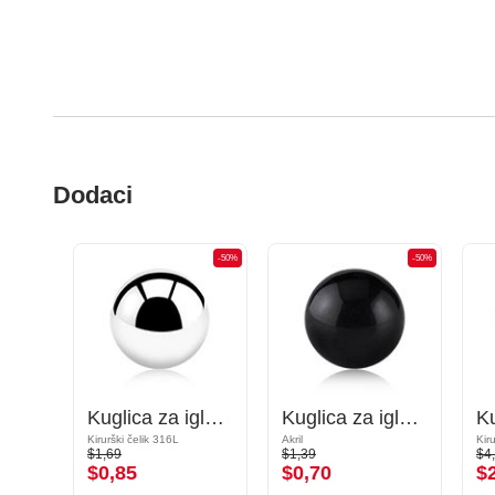
Dodaci
-50%
-50%
-50%
Konus za igle s navojem (kirurški čelik, crna, sjajna završna obrada)
Kuglica za igle s navojem (kirurški čelik, srebrna, sjajna završna obrada)
Kuglica za igle s navojem (akril, razne boje)
Kirurški čelik 316L
Akril
Kir
$1,69
$1,39
$4
$0,85
$0,70
$