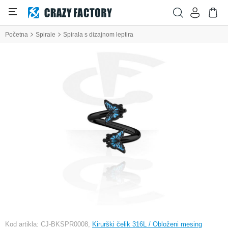
Početna
Spirale
Spirala s dizajnom leptira
Kod artikla: CJ-BKSPR0008,
Kirurški čelik 316L / Obloženi mesing