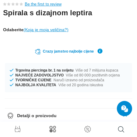
Be the first to review
Spirala s dizajnom leptira
Odaberite
(Koja je moja veličina?)
Crazy jamstvo najbolje cijene
Trgovina piercinga br. 1 na svijetu
Više od 7 milijuna kupaca
NAJVEĆE ZADOVOLJSTVO
Više od 80 000 pozitivnih ocjena
TVORNIČKE CIJENE
Naruči izravno od proizvođača
NAJBOLJA KVALITETA
Više od 20 godina iskustva
Detalji o proizvodu
Dostupno je u veličinama od 1.2 mm i 1.6 mm. Što više odgovara?
Savršen pratitelj za svaku priliku... Dostupni promjeri iznose od 6 mm do
12 mm. otkačen proizvod nenadmašne kvalitete izravno iz proizvodnog