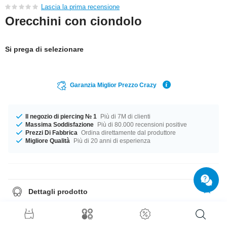
Lascia la prima recensione
Orecchini con ciondolo
Si prega di selezionare
Garanzia Miglior Prezzo Crazy
Il negozio di piercing № 1
Più di 7M di clienti
Massima Soddisfazione
Più di 80.000 recensioni positive
Prezzi Di Fabbrica
Ordina direttamente dal produttore
Migliore Qualità
Più di 20 anni di esperienza
Dettagli prodotto
Disponibile in calibro 1.2 mm Il compagno perfetto per ogni occasione....
disponibile in diametro 8 mm. Il colore Crystal di questa pietra è il tuo
compagno ideale. Ordina ora, non perderti l'occasione
Nota
: questi