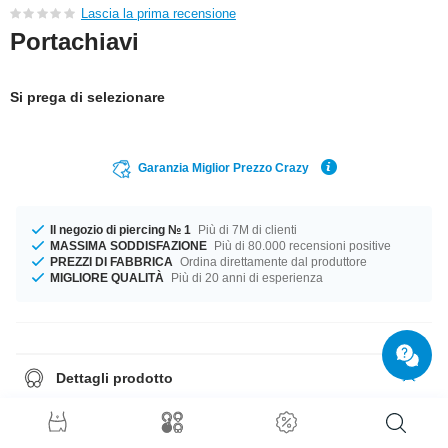
Lascia la prima recensione
Portachiavi
Si prega di selezionare
Garanzia Miglior Prezzo Crazy
Il negozio di piercing № 1
Più di 7M di clienti
MASSIMA SODDISFAZIONE
Più di 80.000 recensioni positive
PREZZI DI FABBRICA
Ordina direttamente dal produttore
MIGLIORE QUALITÀ
Più di 20 anni di esperienza
Dettagli prodotto
Fantastico portachiavi in vera pelle. Si adatta a qualsiasi tasca e ha un
look semplice e chic.