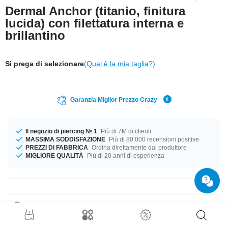
Dermal Anchor (titanio, finitura
lucida) con filettatura interna e
brillantino
Si prega di selezionare
(Qual è la mia taglia?)
Garanzia Miglior Prezzo Crazy
Il negozio di piercing № 1
Più di 7M di clienti
MASSIMA SODDISFAZIONE
Più di 80.000 recensioni positive
PREZZI DI FABBRICA
Ordina direttamente dal produttore
MIGLIORE QUALITÀ
Più di 20 anni di esperienza
Dettagli prodotto
Rinfresca il tuo stile con questo dermal in titanio con brillantino. Un eye-