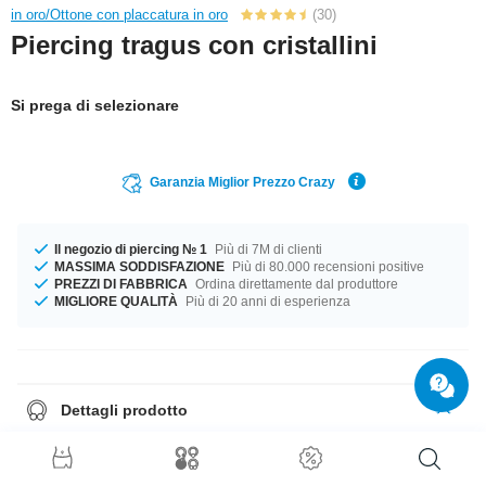
in oro/Ottone con placcatura in oro
(30)
Piercing tragus con cristallini
Si prega di selezionare
Garanzia Miglior Prezzo Crazy
Il negozio di piercing № 1
Più di 7M di clienti
MASSIMA SODDISFAZIONE
Più di 80.000 recensioni positive
PREZZI DI FABBRICA
Ordina direttamente dal produttore
MIGLIORE QUALITÀ
Più di 20 anni di esperienza
Dettagli prodotto
Disponibile in calibro 1.2 mm. Questo prodotto é disponibile con una
lungezza di 6 mm. La misura della pallina è 4 mm. Scegli il tuo preferito:
Crystal o Jet. Quale colore di pietra è quello giusto per te? Cosa stai