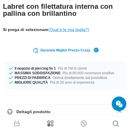
Labret con filettatura interna con
pallina con brillantino
Si prega di selezionare
(Qual è la mia taglia?)
Garanzia Miglior Prezzo Crazy
Il negozio di piercing № 1
Più di 7M di clienti
MASSIMA SODDISFAZIONE
Più di 80.000 recensioni positive
PREZZI DI FABBRICA
Ordina direttamente dal produttore
MIGLIORE QUALITÀ
Più di 20 anni di esperienza
Dettagli prodotto
Questo articolo ti aspetta nelle misure 1.2 mm e 1.6 mm È possibile
selezionare una lunghezza da 5 mm o 12 mm. La pallina di questo
prodotto è disponibile da 2 mm a 4 mm. Per questo meraviglioso articolo