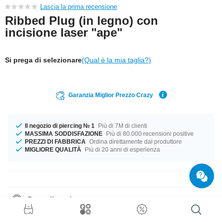
Lascia la prima recensione
Ribbed Plug (in legno) con
incisione laser "ape"
Si prega di selezionare
(Qual è la mia taglia?)
Garanzia Miglior Prezzo Crazy
Il negozio di piercing № 1
Più di 7M di clienti
MASSIMA SODDISFAZIONE
Più di 80.000 recensioni positive
PREZZI DI FABBRICA
Ordina direttamente dal produttore
MIGLIORE QUALITÀ
Più di 20 anni di esperienza
Dettagli prodotto
Non importa la misura, abbiamo quello che ci vuole. Scegli tra un
diametro di 11 mm a 50 mm. Ci sono diverti tipi di legno che puoi