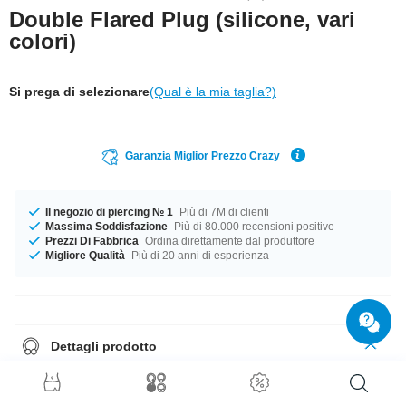
Double Flared Plug (silicone, vari
colori)
Si prega di selezionare
(Qual è la mia taglia?)
Garanzia Miglior Prezzo Crazy
Il negozio di piercing № 1
Più di 7M di clienti
Massima Soddisfazione
Più di 80.000 recensioni positive
Prezzi Di Fabbrica
Ordina direttamente dal produttore
Migliore Qualità
Più di 20 anni di esperienza
Dettagli prodotto
Questo plug può essere descritto in poche parole:
Delicato
,
moderno
e
elegante
.