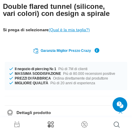
Double flared tunnel (silicone,
vari colori) con design a spirale
Si prega di selezionare
(Qual è la mia taglia?)
Garanzia Miglior Prezzo Crazy
Il negozio di piercing № 1
Più di 7M di clienti
MASSIMA SODDISFAZIONE
Più di 80.000 recensioni positive
PREZZI DI FABBRICA
Ordina direttamente dal produttore
MIGLIORE QUALITÀ
Più di 20 anni di esperienza
Dettagli prodotto
Tunnel in silicone con forma a chiocciola. Comodissimo e definitivamente
un punto di risalto. Disponibile in tanti colori e diverse misure fino a
esaurimento scorte.