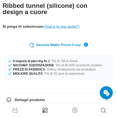
Ribbed tunnel (silicone) con
design a cuore
Si prega di selezionare
(Qual è la mia taglia?)
Garanzia Miglior Prezzo Crazy
Il negozio di piercing № 1
Più di 7M di clienti
MASSIMA SODDISFAZIONE
Più di 80.000 recensioni positive
PREZZI DI FABBRICA
Ordina direttamente dal produttore
MIGLIORE QUALITÀ
Più di 20 anni di esperienza
Dettagli prodotto
Questo tunnel di silicone ti tocca! Disponibile in tanti colori e misure
diverse. Che aspetti a metterlo al lobo!