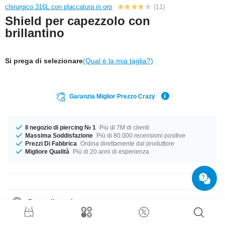
chirurgico 316L con placcatura in oro
(11)
Shield per capezzolo con
brillantino
Si prega di selezionare
(Qual è la mia taglia?)
Garanzia Miglior Prezzo Crazy
Il negozio di piercing № 1
Più di 7M di clienti
Massima Soddisfazione
Più di 80.000 recensioni positive
Prezzi Di Fabbrica
Ordina direttamente dal produttore
Migliore Qualità
Più di 20 anni di esperienza
Dettagli prodotto
Disponibile in calibro 1.6 mm. Disponibile in una lunghezza di 19 mm. Un
alla moda prodotto di ottima qualità ad un prezzo imbattibile!