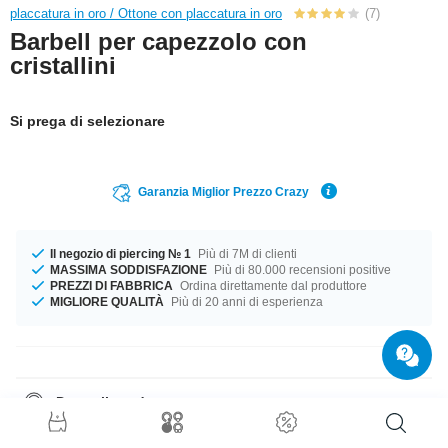
placcatura in oro / Ottone con placcatura in oro
(7)
Barbell per capezzolo con
cristallini
Si prega di selezionare
Garanzia Miglior Prezzo Crazy
Il negozio di piercing № 1
Più di 7M di clienti
MASSIMA SODDISFAZIONE
Più di 80.000 recensioni positive
PREZZI DI FABBRICA
Ordina direttamente dal produttore
MIGLIORE QUALITÀ
Più di 20 anni di esperienza
Dettagli prodotto
Questo articolo ti aspetta nella misura 1.6 mm. È possibile selezionare
una lunghezza da 10 mm o 18 mm. Per questo meraviglioso articolo