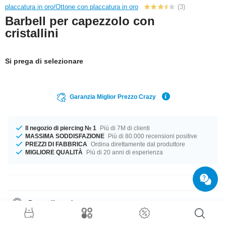
placcatura in oro/Ottone con placcatura in oro
(3)
Barbell per capezzolo con
cristallini
Si prega di selezionare
Garanzia Miglior Prezzo Crazy
Il negozio di piercing № 1
Più di 7M di clienti
MASSIMA SODDISFAZIONE
Più di 80.000 recensioni positive
PREZZI DI FABBRICA
Ordina direttamente dal produttore
MIGLIORE QUALITÀ
Più di 20 anni di esperienza
Dettagli prodotto
Il compagno perfetto per ogni occasione... Disponibile in calibro 1.6 mm
Diametri da 10 mm a 18 mm sono in stock Il colore Crystal di questa