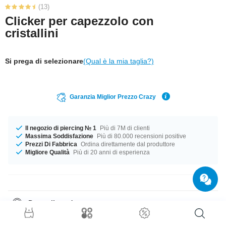
(13)
Clicker per capezzolo con
cristallini
Si prega di selezionare
(Qual è la mia taglia?)
Garanzia Miglior Prezzo Crazy
Il negozio di piercing № 1
Più di 7M di clienti
Massima Soddisfazione
Più di 80.000 recensioni positive
Prezzi Di Fabbrica
Ordina direttamente dal produttore
Migliore Qualità
Più di 20 anni di esperienza
Dettagli prodotto
The available gauge is 1.6 mm. Available with the length of 13 mm. Select
from a wide range of stonecolours from Amethyst to Sapphire. This is just