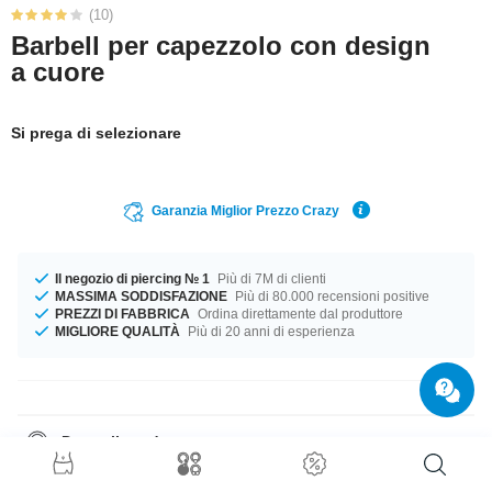
(10)
Barbell per capezzolo con design
a cuore
Si prega di selezionare
Garanzia Miglior Prezzo Crazy
Il negozio di piercing № 1
Più di 7M di clienti
MASSIMA SODDISFAZIONE
Più di 80.000 recensioni positive
PREZZI DI FABBRICA
Ordina direttamente dal produttore
MIGLIORE QUALITÀ
Più di 20 anni di esperienza
Dettagli prodotto
Disponibile in calibro 1.6 mm Non importa la misura, abbiamo quello che
ci vuole. Scegli tra una lughezza di 10 mm a 20 mm. Il colore Crystal di